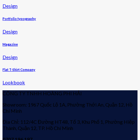
Design
Portfolio typography
Design
Magazine
Design
Flat T-Shirt Company
Lookbook
CÔNG TY TNHH HOÀNG PHI HẢI
Showroom: 1967 Quốc Lộ 1A, Phường Thới An, Quận 12, Hồ
Chí Minh
Địa Chỉ: 112/4C Đường HT48, Tổ 3, Khu Phố 1, Phường Hiệp
Thành, Quận 12, TP. Hồ Chí Minh
0707 196 197