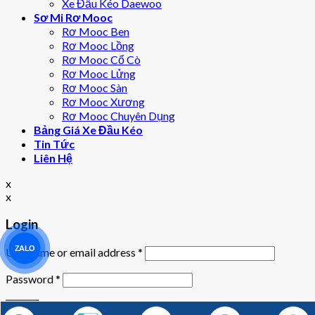
Xe Đầu Kéo Daewoo
Sơ Mi Rơ Mooc
Rơ Mooc Ben
Rơ Mooc Lồng
Rơ Mooc Cổ Cò
Rơ Mooc Lửng
Rơ Mooc Sàn
Rơ Mooc Xương
Rơ Mooc Chuyên Dụng
Bảng Giá Xe Đầu Kéo
Tin Tức
Liên Hệ
x
x
Login
ZALO
Username or email address
*
Password
*
Remember me