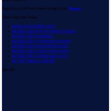
Ngoài ra có thể xem thêm chúng tôi tại
Teraco
Danh Mục Sản Phẩm
BẢNG GIÁ XE ĐẦU KÉO
XE ĐẦU KÉO MỸ INTERNATIONAL
XE ĐẦU KÉO DAEWOO
XE ĐẦU KÉO HYUNDAI HD1000
XE ĐẦU KÉO DONGFENG 2019
XE ĐẦU KÉO CAMC MÁY HINO
XE ĐẦU KÉO CHENGLONG H7
XE TẢI TERACO GIÁ RẺ
Bản Đồ