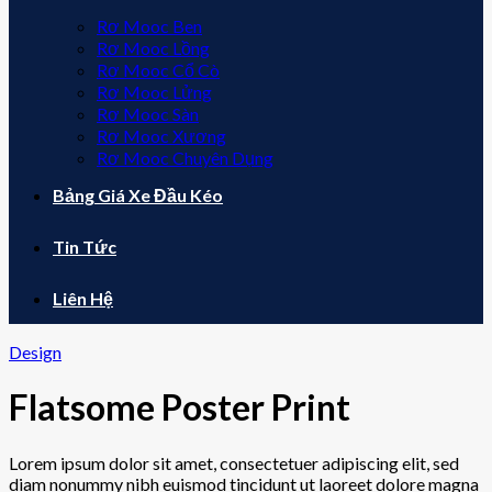
Rơ Mooc Ben
Rơ Mooc Lồng
Rơ Mooc Cổ Cò
Rơ Mooc Lửng
Rơ Mooc Sàn
Rơ Mooc Xương
Rơ Mooc Chuyên Dụng
Bảng Giá Xe Đầu Kéo
Tin Tức
Liên Hệ
Design
Flatsome Poster Print
Lorem ipsum dolor sit amet, consectetuer adipiscing elit, sed
diam nonummy nibh euismod tincidunt ut laoreet dolore magna