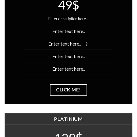
49$
Enter description here...
Enter text here..
Enter text here..
?
Enter text here..
Enter text here..
CLICK ME!
PLATINIUM