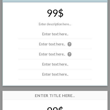
99$
Enter description here...
Enter text here..
Enter text here..
?
Enter text here..
?
Enter text here..
Enter text here..
ENTER TITLE HERE..