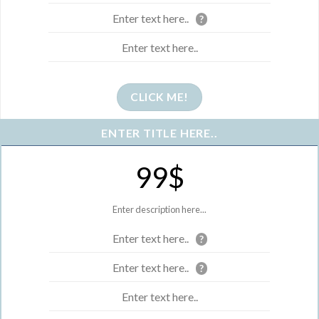
Enter text here..
?
Enter text here..
CLICK ME!
ENTER TITLE HERE..
99$
Enter description here...
Enter text here..
?
Enter text here..
?
Enter text here..