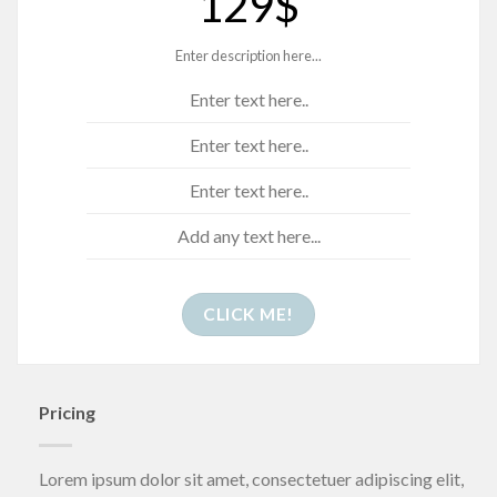
129$
Enter description here...
Enter text here..
Enter text here..
Enter text here..
Add any text here...
CLICK ME!
Pricing
Lorem ipsum dolor sit amet, consectetuer adipiscing elit,