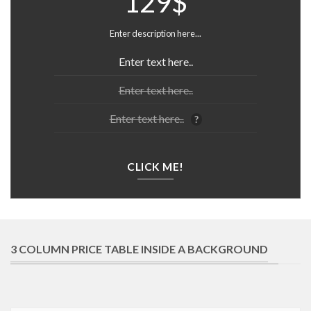
129$
Enter description here...
Enter text here..
Enter text here..
Enter text here..
?
CLICK ME!
3 COLUMN PRICE TABLE INSIDE A BACKGROUND