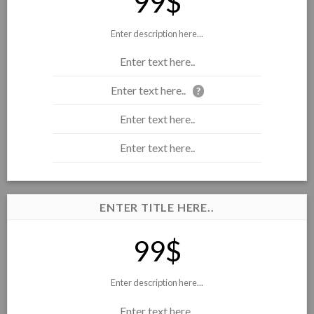
99$
Enter description here...
Enter text here..
Enter text here..
?
Enter text here..
Enter text here..
ENTER TITLE HERE..
99$
Enter description here...
Enter text here..