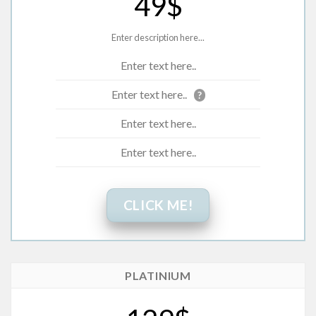
49$
Enter description here...
Enter text here..
Enter text here..
?
Enter text here..
Enter text here..
CLICK ME!
PLATINIUM