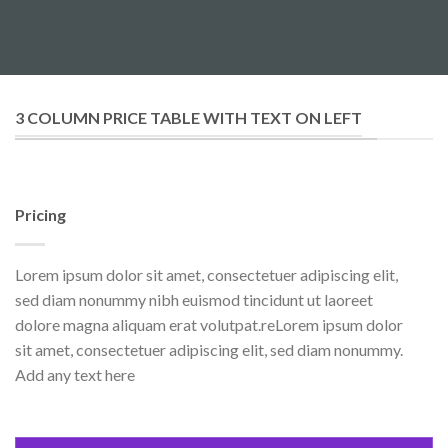
3 COLUMN PRICE TABLE WITH TEXT ON LEFT
Pricing
Lorem ipsum dolor sit amet, consectetuer adipiscing elit,
sed diam nonummy nibh euismod tincidunt ut laoreet
dolore magna aliquam erat volutpat.reLorem ipsum dolor
sit amet, consectetuer adipiscing elit, sed diam nonummy.
Add any text here