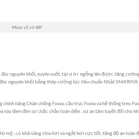
Mooc cổ cò 48f
đúc nguyên khối, xuyên suốt, tại vị trí ngỗng lên được tăng cườn
c đúc nguyên khối bằng thép cường lực tiêu chuẩn Nhật SM490YA
chính hãng Chân chống Fuwa, cầu trục Fuwa và hệ thống treo Fu
a này đem đén sự chắc chắn toàn diện , sự an tâm tuyệt đối cho k
 mỹ , có khả năng chia hơi và ngắt hơi cực tốt, tăng độ an toàn 