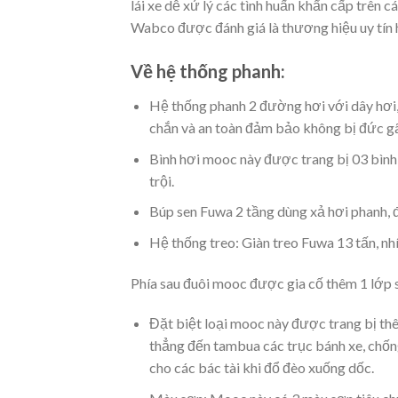
lái xe dễ xử lý các tình huấn khẩn cấp trên
Wabco được đánh giá là thương hiệu uy tín h
Về hệ thống phanh:
Hệ thống phanh 2 đường hơi với dây hơi,
chắn và an toàn đảm bảo không bị đức gã
Bình hơi mooc này được trang bị 03 bình 
trội.
Búp sen Fuwa 2 tầng dùng xả hơi phanh, 
Hệ thống treo: Giàn treo Fuwa 13 tấn, nhíp
Phía sau đuôi mooc được gia cố thêm 1 lớp sà
Đặt biệt loại mooc này được trang bị thê
thẳng đến tambua các trục bánh xe, chốn
cho các bác tài khi đổ đèo xuống dốc.