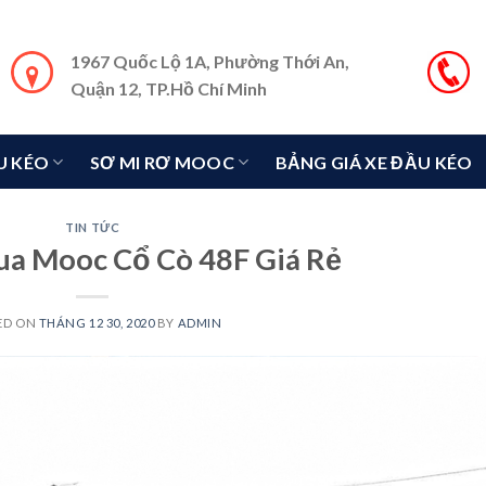
1967 Quốc Lộ 1A, Phường Thới An,
Quận 12, TP.Hồ Chí Minh
U KÉO
SƠ MI RƠ MOOC
BẢNG GIÁ XE ĐẦU KÉO
TIN TỨC
ua Mooc Cổ Cò 48F Giá Rẻ
ED ON
THÁNG 12 30, 2020
BY
ADMIN