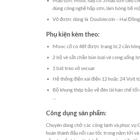
Màu sơn: Mooc này có 3 màu sơn tiêu chu
dùng công nghệ hấp sơn, làm bóng bề mặt
Vỏ được dùng là Doublecoin – Hai Đồng 
Phụ kiện kèm theo:
Mooc cổ cò 48f được trang bị 2 cản hôn
2 bộ vè sắt chắn bùn loại vè cong uống 
1 bát treo vỏ secuar
Hệ thống điện xài điện 12 hoặc 24 Volt t
Bộ khung thép bảo vệ đèn lái hạn chế tối 
…
Công dụng sản phẩm:
Chuyên dùng chở các công lạnh và phục vụ Co
hoàn thành đấu nối cao tốc trong năm tới và