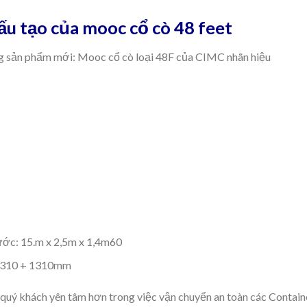
cấu tạo của mooc cổ cò 48 feet
òng sản phẩm mới: Mooc cổ cò loại 48F của CIMC nhãn hiệu
ớc: 15.m x 2,5m x 1,4m60
x 1310 + 1310mm
p quý khách yên tâm hơn trong việc vận chuyển an toàn các Contain