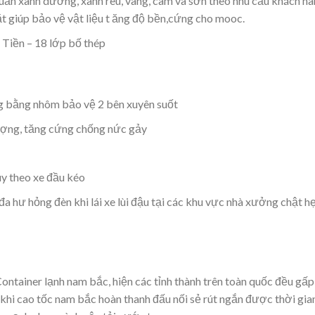
ẩn xanh dương, xanh rêu, vàng, cam và sơn theo nhu cầu khách hà
 giúp bảo vệ vật liệu t ăng độ bền,cứng cho mooc.
Tiền – 18 lớp bố thép
g bằng nhôm bảo vệ 2 bên xuyên suốt
lượng, tăng cứng chống nức gảy
ùy theo xe đầu kéo
đa hư hỏng đèn khi lái xe lùi đậu tại các khu vực nhà xưởng chật h
ntainer lạnh nam bắc, hiện các tỉnh thành trên toàn quốc đều gấp
 khi cao tốc nam bắc hoàn thanh đấu nối sẻ rút ngắn được thời gia