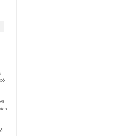
g
 có
wa
hách
để