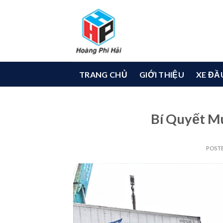
Skip
to
content
TRANG CHỦ
GIỚI THIỆU
XE ĐẦ
Bí Quyết M
POST