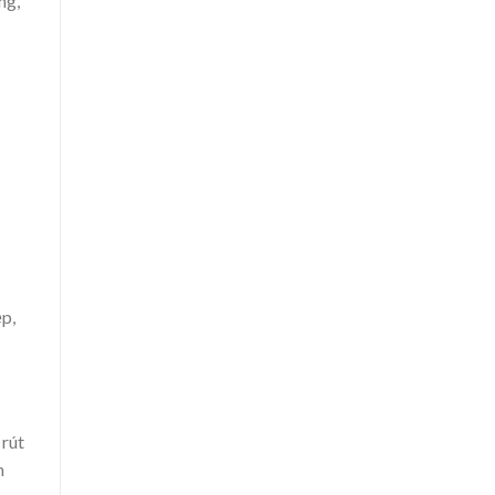
ng,
ẹp,
 rút
n