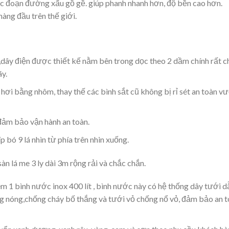
 các đoạn đường xấu gồ gề. giúp phanh nhanh hơn, độ bền cao hơn.
àng đầu trên thế giới.
dây điện được thiết kế nằm bên trong dọc theo 2 dầm chính rất c
y.
hơi bằng nhôm, thay thế các bình sắt cũ không bị rỉ sét an toàn v
đảm bảo vận hành an toàn.
 bó 9 lá nhìn từ phía trên nhin xuống.
n lá me 3 ly dài 3m rộng rải và chắc chắn.
m 1 bình nước inox 400 lít , bình nước này có hệ thống dây tưới d
g nóng,chống cháy bố thắng và tưới vỏ chống nổ vỏ, đảm bảo an 