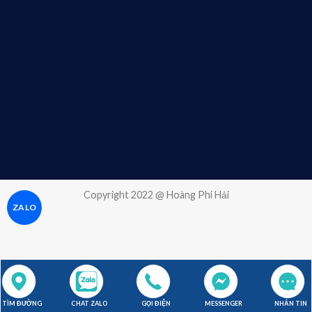
Copyright 2022 @ Hoàng Phi Hải
ZALO
0707 196 197
Hotline:
TÌM ĐƯỜNG
CHAT ZALO
GỌI ĐIỆN
MESSENGER
NHẮN TIN