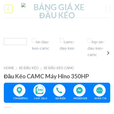
Skip
to
content
HOME
XE ĐẦU KÉO
XE ĐẦU KÉO CAMC
/
/
Đầu Kéo CAMC Máy Hino 350HP
TÌM ĐƯỜNG
CHAT ZALO
GỌI ĐIỆN
MESSENGER
NHẮN TIN