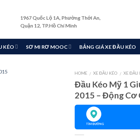
1967 Quốc Lộ 1A, Phường Thới An,
Quận 12, TP.Hồ Chí Minh
U KÉO
SƠ MI RƠ MOOC
BẢNG GIÁ XE ĐẦU KÉO
HOME
XE ĐẦU KÉO
XE ĐẦU
/
/
Đầu Kéo Mỹ 1 G
2015 – Động Cơ
TÌM ĐƯỜNG