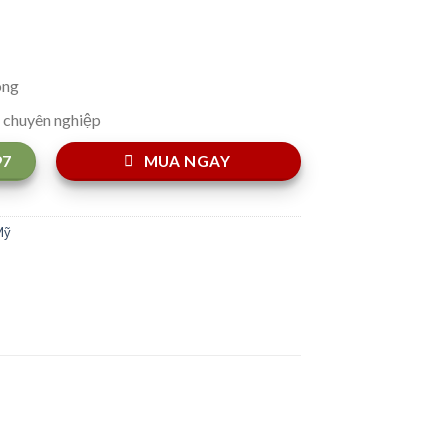
óng
g chuyên nghiệp
97
MUA NGAY
Mỹ