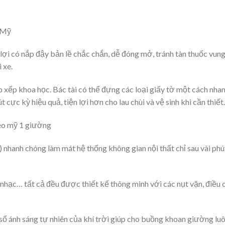
 lợi có nắp đậy bản lề chắc chắn, dễ đóng mở, tránh tàn thuốc vun
 xe.
sắp xếp khoa học. Bác tài có thể đựng các loại giấy tờ một cách nh
cực kỳ hiệu quả, tiện lợi hơn cho lau chùi và vệ sinh khi cần thiết.
ụ) nhanh chóng làm mát hệ thống không gian nội thất chỉ sau vài p
 nhạc… tất cả đều được thiết kế thông minh với các nụt vặn, điều c
sổ ánh sáng tự nhiên của khí trời giúp cho buồng khoan giường lu