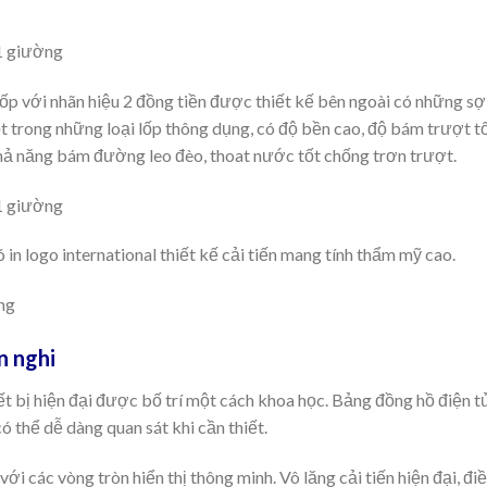
i lốp với nhãn hiệu 2 đồng tiền được thiết kế bên ngoài có những 
t trong những loại lốp thông dụng, có độ bền cao, độ bám trượt tốt
khả năng bám đường leo đèo, thoat nước tốt chống trơn trượt.
in logo international thiết kế cải tiến mang tính thẩm mỹ cao.
n nghi
ết bị hiện đại được bố trí một cách khoa học. Bảng đồng hồ điện t
có thể dễ dàng quan sát khi cần thiết.
 các vòng tròn hiển thị thông minh. Vô lăng cải tiến hiện đại, điề