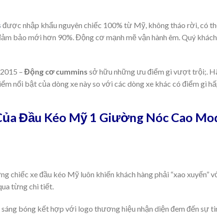
s
được nhập khẩu nguyên chiếc 100% từ Mỹ, không tháo rời, có th
ều đảm bảo mới hơn 90%. Động cơ mạnh mẽ vận hành êm. Quý khách
 2015 –
Động cơ cummins
sở hữu những ưu điểm gì vượt trội;. H
iểm nổi bật của dòng xe này so với các dòng xe khác có điểm gì h
Của Đầu Kéo Mỹ 1 Giường Nóc Cao Mod
ng chiếc xe đầu kéo Mỹ luôn khiến khách hàng phải “xao xuyến” với
ua từng chi tiết.
 sáng bóng kết hợp với logo thương hiệu nhận diện đem đến sự ti