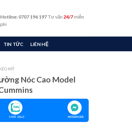
Hotline: 0707 196 197
Tư vấn
24/7
miễn
phí
TIN TỨC
LIÊN HỆ
 KÉO MỸ
iường Nóc Cao Model
 Cummins
CHAT ZALO
MESSENGER