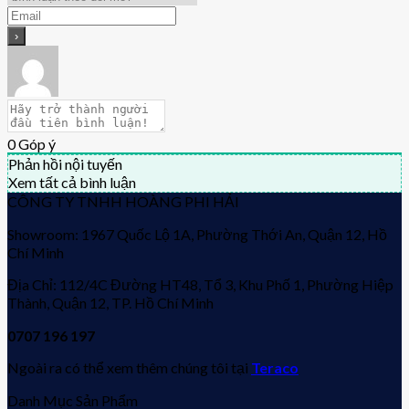
0
Góp ý
Phản hồi nội tuyến
Xem tất cả bình luận
CÔNG TY TNHH HOÀNG PHI HẢI
Showroom: 1967 Quốc Lộ 1A, Phường Thới An, Quận 12, Hồ
Chí Minh
Địa Chỉ: 112/4C Đường HT48, Tổ 3, Khu Phố 1, Phường Hiệp
Thành, Quận 12, TP. Hồ Chí Minh
0707 196 197
Ngoài ra có thể xem thêm chúng tôi tại
Teraco
Danh Mục Sản Phẩm