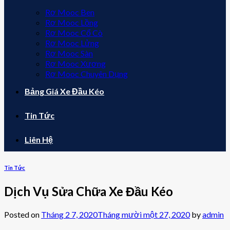
Rơ Mooc Ben
Rơ Mooc Lồng
Rơ Mooc Cổ Cò
Rơ Mooc Lửng
Rơ Mooc Sàn
Rơ Mooc Xương
Rơ Mooc Chuyên Dụng
Bảng Giá Xe Đầu Kéo
Tin Tức
Liên Hệ
Tin Tức
Dịch Vụ Sửa Chữa Xe Đầu Kéo
Posted on
Tháng 2 7, 2020
Tháng mười một 27, 2020
by
admin