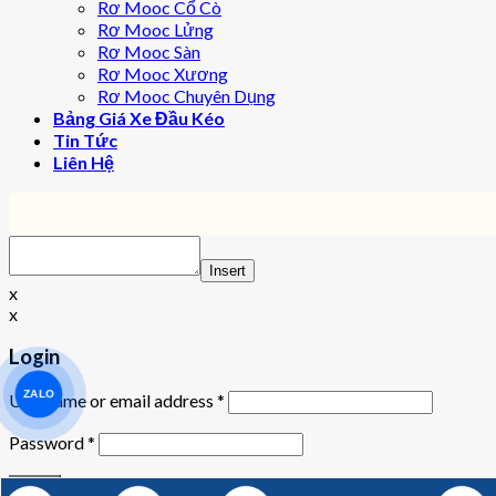
Rơ Mooc Cổ Cò
Rơ Mooc Lửng
Rơ Mooc Sàn
Rơ Mooc Xương
Rơ Mooc Chuyên Dụng
Bảng Giá Xe Đầu Kéo
Tin Tức
Liên Hệ
Insert
x
x
Login
ZALO
Username or email address
*
Password
*
Remember me