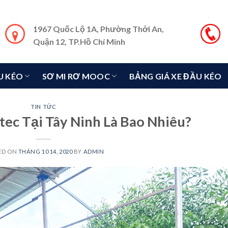
1967 Quốc Lộ 1A, Phường Thới An,
Quận 12, TP.Hồ Chí Minh
U KÉO
SƠ MI RƠ MOOC
BẢNG GIÁ XE ĐẦU KÉO
TIN TỨC
tec Tại Tây Ninh Là Bao Nhiêu?
ED ON
THÁNG 10 14, 2020
BY
ADMIN