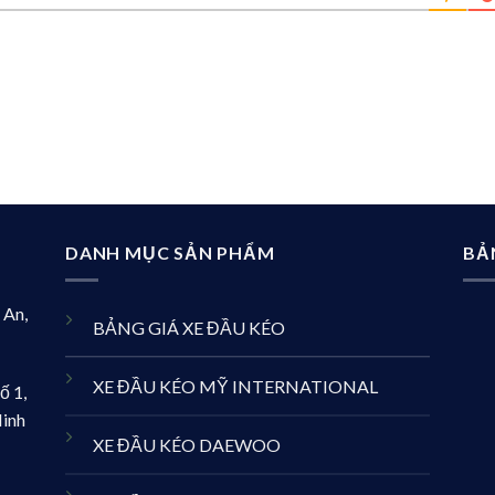
DANH MỤC SẢN PHẨM
BẢ
 An,
BẢNG GIÁ XE ĐẦU KÉO
XE ĐẦU KÉO MỸ INTERNATIONAL
ố 1,
Minh
XE ĐẦU KÉO DAEWOO