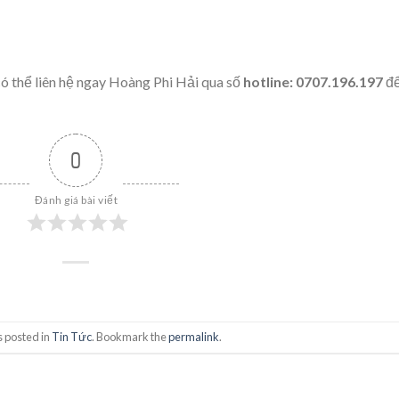
 thể liên hệ ngay Hoàng Phi Hải qua số
hotline: 0707.196.197
đ
0
Đánh giá bài viết
s posted in
Tin Tức
. Bookmark the
permalink
.