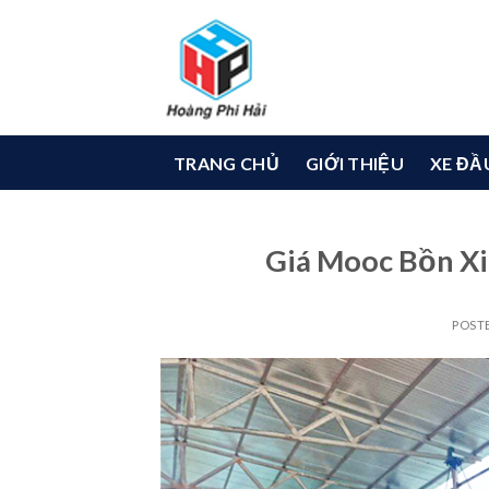
Skip
to
content
TRANG CHỦ
GIỚI THIỆU
XE ĐẦ
Giá Mooc Bồn Xi
POST