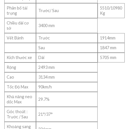
Phân bố tải
5510/10980
Trước/ Sau
trọng
Kg
Chiều dài cơ
3400 mm
sở
Vết Bánh
Trước
1914mm
Sau
1847 mm
Kích thước xe
Dài
5705 mm
Rộng
2493 mm
Cao
3134 mm
Tốc Độ Max
90km/h
Khả năng neo
29.7%
dốc Max
Góc thoát :
21°/37°
Trước / Sau
Khoảng sang