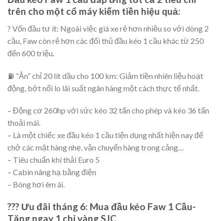
trên cho một cổ máy kiếm tiền hiệu quả:
? Vốn đầu tư ít: Ngoài việc giá xe rẻ hơn nhiều so với dòng 2
cầu, Faw còn rẻ hơn các đối thủ đầu kéo 1 cầu khác từ 250
đến 600 triệu.
⛽ ”Ăn” chỉ 20 lít dầu cho 100 km: Giảm tiền nhiên liệu hoạt
động, bớt nổi lo lãi suất ngân hàng một cách thực tế nhất.
– Động cơ 260hp với sức kéo 32 tấn cho phép và kéo 36 tấn
thoải mái.
– Là một chiếc xe đầu kéo 1 cầu tiện dụng nhất hiện nay để
chở các mặt hàng nhẹ, vận chuyển hàng trong cảng…
– Tiêu chuẩn khí thải Euro 5
– Cabin nâng hạ bằng điện
– Bóng hơi êm ái.
??? Ưu đãi tháng 6: Mua đầu kéo Faw 1 Cầu-
Tặng ngay 1 chỉ vàng SJC