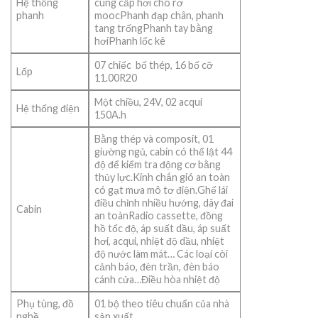
Hệ thống
cung cấp hơi cho rơ
phanh
moocPhanh đạp chân, phanh
tang trốngPhanh tay bằng
hơiPhanh lốc kê
07 chiếc bố thép, 16 bố cỡ
Lốp
11.00R20
Một chiều, 24V, 02 acqui
Hệ thống điện
150A.h
Bằng thép và composit, 01
giường ngủ, cabin có thể lật 44
độ để kiểm tra động cơ bằng
thủy lực.Kính chắn gió an toàn
có gạt mưa mô tơ điện.Ghế lái
điều chỉnh nhiều hướng, dây đai
Cabin
an toànRadio cassette, đồng
hồ tốc độ, áp suất dầu, áp suất
hơi, acqui, nhiệt độ dầu, nhiệt
độ nước làm mát… Các loại còi
cảnh báo, đèn trần, đèn báo
cánh cửa…Điều hòa nhiệt độ
Phụ tùng, đồ
01 bộ theo tiêu chuẩn của nhà
nghề
sản xuất