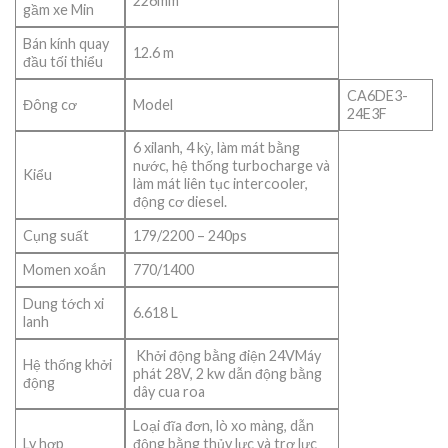
226mm
gầm xe Min
Bán kính quay
12.6 m
đầu tối thiểu
CA6DE3-
Đông cơ
Model
24E3F
6 xilanh, 4 kỳ, làm mát bằng
nước, hệ thống turbocharge và
Kiểu
làm mát liên tục intercooler,
động cơ diesel.
Cụng suất
179/2200 – 240ps
Momen xoắn
770/1400
Dung tớch xi
6.618 L
lanh
Khởi động bằng điện 24VMáy
Hệ thống khởi
phát 28V, 2 kw dẫn động bằng
động
dây cua roa
Loại đĩa đơn, lò xo màng, dẫn
Ly hợp
động bằng thủy lực và trợ lực