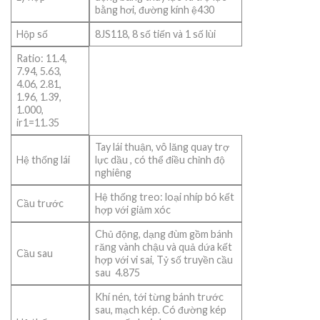
bằng hơi, đường kính ệ430
Hộp số
8JS118, 8 số tiến và 1 số lùi
Ratio: 11.4,
7.94, 5.63,
4.06, 2.81,
1.96, 1.39,
1.000,
ir1=11.35
Tay lái thuận, vô lăng quay trợ
Hệ thống lái
lực dầu , có thể điều chỉnh độ
nghiêng
Hệ thống treo: loại nhíp bó kết
Cầu trước
hợp với giảm xóc
Chủ động, dạng đùm gồm bánh
răng vành chậu và quả dứa kết
Cầu sau
hợp với vi sai, Tỷ số truyền cầu
sau 4.875
Khí nén, tới từng bánh trước
sau, mạch kép. Có đường kép