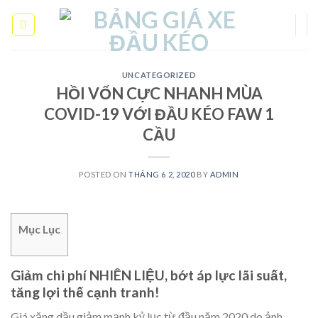
Skip
to
content
UNCATEGORIZED
HỒI VỐN CỰC NHANH MÙA
COVID-19 VỚI ĐẦU KÉO FAW 1
CẦU
POSTED ON
THÁNG 6 2, 2020
BY
ADMIN
Mục Lục
Giảm chi phí NHIÊN LIỆU, bớt áp lực lãi suất,
tăng lợi thế cạnh tranh!
Giá xăng dầu giảm mạnh kỷ lục từ đầu năm 2020 do ảnh