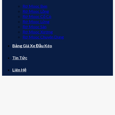
Rơ Mooc Ben
Rơ Mooc Lồng
Rơ Mooc Cổ Cò
Rơ Mooc Lửng
Rơ Mooc Sàn
Rơ Mooc Xương
Rơ Mooc Chuyên Dụng
Bảng Giá Xe Đầu Kéo
Tin Tức
Liên Hệ