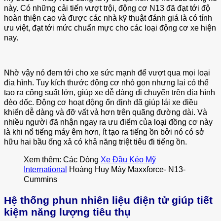
này. Có những cải tiến vượt trội, động cơ N13 đã đạt tới độ
hoàn thiện cao và được các nhà kỹ thuật đánh giá là có tính
ưu việt, đạt tới mức chuẩn mực cho các loại động cơ xe hiện
nay.
Nhờ vậy nó đem tới cho xe sức mạnh để vượt qua mọi loại
địa hình. Tuy kích thước động cơ nhỏ gọn nhưng lại có thể
tạo ra công suất lớn, giúp xe dễ dàng di chuyển trên địa hình
đèo dốc. Động cơ hoạt động ổn định đã giúp lái xe điều
khiển dễ dàng và đỡ vất vả hơn trên quãng đường dài. Và
nhiều người đã nhận ngay ra ưu điểm của loại đồng cơ này
là khi nổ tiếng máy êm hơn, ít tạo ra tiếng ồn bởi nó có sở
hữu hai bầu ống xả có khả năng triệt tiêu đi tiếng ồn.
Xem thêm: Các Dòng
Xe Đầu Kéo Mỹ
International
Hoàng Huy Máy Maxxforce- N13-
Cummins
Hệ thống phun nhiên liệu điện tử giúp tiết
kiệm năng lượng tiêu thụ