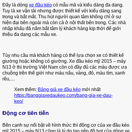
Đây là dòng
xe đầu kéo
có mẫu mã và kiểu dáng đa dạng.
Tuy là xe vận tải nhưng được thiết kế với kiểu dáng sang
trọng và bắt mắt. Thu hút người quan tâm không chỉ ở sự
hiện đại bên ngoài mà còn cả ở nội thất bên trong. Các nhà
nhập khẩu đã nắm bắt tâm lý khách hàng kịp thời để giới
thiệu đa dạng các mẫu xe.
Tùy nhu cầu mà khách hàng có thể lựa chọn xe có thiết kế
giường hoặc không có giường. Xe đầu kéo mỹ 2015 – máy
N13 ở thị trường Việt Nam còn có đầy đủ các màu được ưa
chuộng trên thế giới như màu nâu, vàng, đỏ, màu tím, xanh
rêu,…
Xem thêm:
Bảng giá xe đầu kéo
mới nhất
https://banggiaxedaukeo.com/bang-gia-xe-dau-
keo/
Động cơ tiên tiến
Bên cạnh sự nổi bật về hình thức thì động cơ của xe đầu kéo
mỹ 2015 – máy N13 cũng là lý do tạo nên độ hot của dòng xe