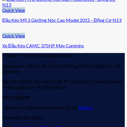
Quick View
Đầu Kéo Mỹ 2 Giường Nóc Cao Model 2015 – Động Cơ N13
Quick View
Xe Đầu Kéo CAMC 375HP Máy Cummins
CÔNG TY TNHH HOÀNG PHI HẢI
Showroom: 1967 Quốc Lộ 1A, Phường Thới An, Quận 12, Hồ
Chí Minh
Địa Chỉ: 112/4C Đường HT48, Tổ 3, Khu Phố 1, Phường Hiệp
Thành, Quận 12, TP. Hồ Chí Minh
0707 196 197
Ngoài ra có thể xem thêm chúng tôi tại
Teraco
Danh Mục Sản Phẩm